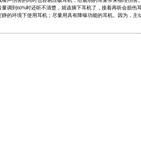
成噪声伤害的同时也容易压破耳机，给脆弱的耳朵带来物理伤害
音量调到
60%时还听不清楚，就该摘下耳机了，接着再听会损伤
安静的环境下使用耳机；尽量用具有降噪功能的耳机。因为，主