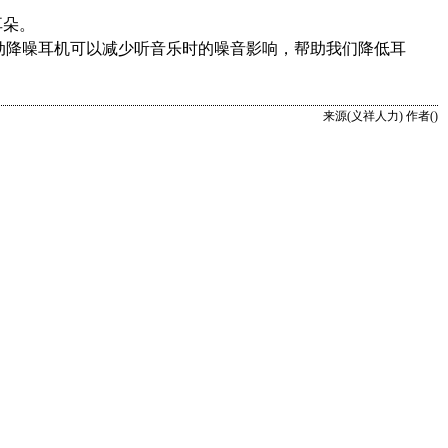
。
耳朵。
动降噪耳机可以减少听音乐时的噪音影响，帮助我们降低耳
来源(义祥人力) 作者()