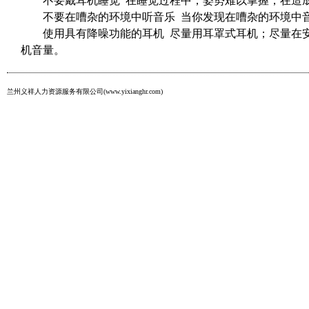
不要戴耳机睡觉
在睡觉过程中，姿势难以掌握，在造
不要在嘈杂的环境中听音乐
当你发现在嘈杂的环境中
使用具有降噪功能的耳机
尽量用耳罩式耳机；尽量在
机音量。
兰州义祥人力资源服务有限公司(www.yixianghr.com)