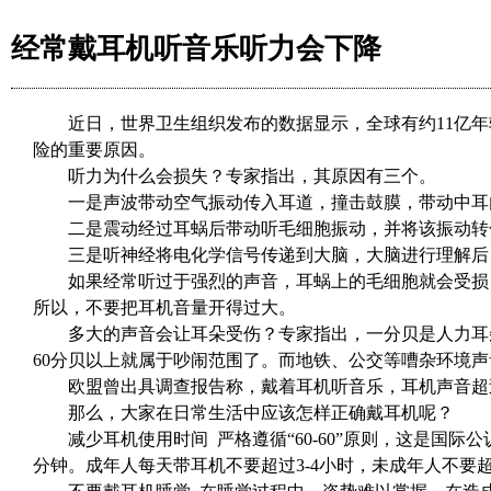
经常戴耳机听音乐听力会下降
近日，世界卫生组织发布的数据显示，全球有约
11亿
险的重要原因。
听力为什么会损失？专家指出，其原因有三个。
一是声波带动空气振动传入耳道，撞击鼓膜，带动中耳
二是震动经过耳蜗后带动听毛细胞振动，并将该振动转
三是听神经将电化学信号传递到大脑，大脑进行理解后
如果经常听过于强烈的声音，耳蜗上的毛细胞就会受损
所以，不要把耳机音量开得过大。
多大的声音会让耳朵受伤？专家指出，一分贝是人力耳
60分贝以上就属于吵闹范围了。而地铁、公交等嘈杂环境声
欧盟曾出具调查报告称，戴着耳机听音乐，耳机声音超
那么，大家在日常生活中应该怎样正确戴耳机呢？
减少耳机使用时间
严格遵循
“60-60”原则，这是
分钟。成年人每天带耳机不要超过3-4小时，未成年人不要超